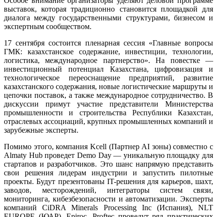
Особое внимание организаторы уделяют деловой программе
выставок, которая традиционно становится площадкой для
диалога между государственными структурами, бизнесом и
экспертным сообществом.
17 сентября состоится пленарная сессия «Главные вопросы
ГМК: казахстанское содержание, инвестиции, технологии,
логистика, международное партнерство». На повестке —
инвестиционный потенциал Казахстана, цифровизация и
технологическое переоснащение предприятий, развитие
казахстанского содержания, новые логистические маршруты и
цепочки поставок, а также международное сотрудничество. В
дискуссии примут участие представители Министерства
промышленности и строительства Республики Казахстан,
отраслевых ассоциаций, крупных промышленных компаний и
зарубежные эксперты.
Помимо этого, компания Kcell (Партнер AI зоны) совместно с
Almaty Hub проведет Demo Day — уникальную площадку для
стартапов и разработчиков. Это шанс напрямую представить
свои решения лидерам индустрии и запустить пилотные
проекты. Будут презентованы IT-решения для карьеров, шахт,
заводов, месторождений, интеграторы систем связи,
мониторинга, кибезбезопасности и автоматизации. Эксперты
компаний CiDRA Minerals Processing Inc (Испания), NLT
EUROPE (ЮАР), Epiroc, Proftec проведут ряд практических