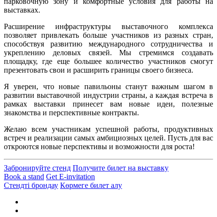
парковочную зону и комфортные условия для работы на
выставках.
Расширение инфраструктуры выставочного комплекса
позволяет привлекать больше участников из разных стран,
способствуя развитию международного сотрудничества и
укреплению деловых связей. Мы стремимся создавать
площадку, где еще большее количество участников смогут
презентовать свои и расширить границы своего бизнеса.
Я уверен, что новые павильоны станут важным шагом в
развитии выставочной индустрии страны, а каждая встреча в
рамках выставки принесет вам новые идеи, полезные
знакомства и перспективные контракты.
Желаю всем участникам успешной работы, продуктивных
встреч и реализации самых амбициозных целей. Пусть для вас
откроются новые перспективы и возможности для роста!
Забронируйте стенд
Получите билет на выставку
Book a stand
Get E-invitation
Стендті брондау
Көрмеге билет алу