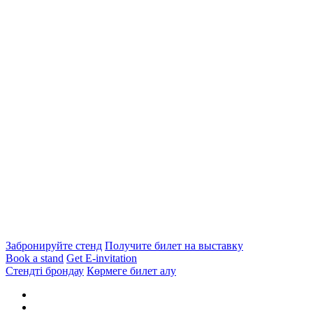
Забронируйте стенд
Получите билет на выставку
Book a stand
Get E-invitation
Стендті брондау
Көрмеге билет алу