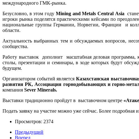
международного ГМК-рынка.
Безусловно, в этом году
Mining
and
Metals
Central
Asia
стан
игроки рынка поделятся практическими кейсами по преодоле
национальные группы Германии, Норвегии, Франции и колле
области.
Актуальность выбранных тем и обсуждаемых вопросов, несом
сообщества.
Работу выставок дополнит масштабная деловая программа, к
столы, презентации и семинары, в ходе которых будут обсу
будущем.
Организатором событий является
Казахстанская выставочная
развития РК, Ассоциация горнодобывающих и горно-мета
компания
Sever Minerals
.
Выставки традиционно пройдут в выставочном центре
«Атак
Подать заявку на участие можно уже сейчас. Более подробная 
Просмотров: 2374
Предыдущий
Вперед