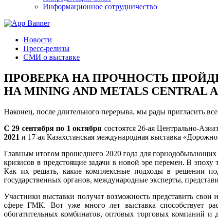
Информационное сотрудничество
Новости
Пресс-релизы
СМИ о выставке
ПРОВЕРКА НА ПРОЧНОСТЬ ПРОЙД
НА MINING AND METALS CENTRAL AS
Наконец, после длительного перерыва, мы рады пригласить вс
С 29 сентября по 1 октября
состоятся 26-ая Центрально-Азиа
2021
и 17-ая Казахстанская международная выставка «Дорожн
Главным итогом прошедшего 2020 года для горнодобывающих 
кризисов в предстоящие задачи в новой эре перемен. В эпох
Как их решать, какие комплексные подходы в решении под
государственных органов, международные эксперты, предста
Участники выставки получат возможность представить свои и
сфере ГМК. Вот уже много лет выставка способствует ра
обогатительных комбинатов, оптовых торговых компаний и д