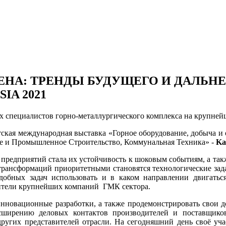
ЕНА: ТРЕНДЫ БУДУЩЕГО И ДАЛЬН
IA 2021
ех специалистов горно-металлургического комплекса на крупней
тская международная выставка «Горное оборудование, добыча и 
ое и Промышленное Строительство, Коммунальная Техника» -
Ka
предприятий стала их устойчивость к шоковым событиям, а так
у трансформаций приоритетными становятся технологические зад
обных задач использовать и в каком направлении двигаться
вители крупнейших компаний ГМК сектора.
нновационные разработки, а также продемонстрировать свои до
сширению деловых контактов производителей и поставщико
ругих представителей отрасли. На сегодняшний день своё уч