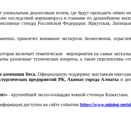
ет уникальным диалоговым полем, где будут проходить обмен 
нию последствий коронавируса и планами по дальнейшему выход
ктивные стенды Российской Федерации: Иркутская, Липецкая, 
ненно, привлечет внимание экспертов, бизнесменов, отраслев
оторая включает тематические мероприятия на самые актуальн
ждены различные технические вопросы, а также перспективы с
 компания Iteca.
Официальную поддержку выставкам ежегод
ллургических предприятий РК, Акимат города Алматы
и дип
ент»
- крупнейшей экспо-площадке южной столицы Казахстана.
информация доступна на сайте события
:
https://www.mining-metal