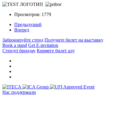
Просмотров: 1779
Предыдущий
Вперед
Забронируйте стенд
Получите билет на выставку
Book a stand
Get E-invitation
Стендті брондау
Көрмеге билет алу
Нас поддержали