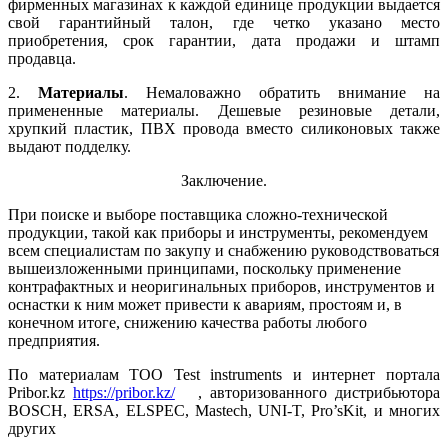
фирменных магазинах к каждой единице продукции выдается
свой гарантийный талон, где четко указано место
приобретения, срок гарантии, дата продажи и штамп
продавца.
2.
Материалы
. Немаловажно обратить внимание на
примененные материалы. Дешевые резиновые детали,
хрупкий пластик, ПВХ провода вместо силиконовых также
выдают подделку.
Заключение.
При поиске и выборе поставщика сложно-технической
продукции, такой как приборы и инструменты, рекомендуем
всем специалистам по закупу и снабжению руководствоваться
вышеизложенными принципами, поскольку применение
контрафактных и неоригинальных приборов, инструментов и
оснастки к ним может привести к авариям, простоям и, в
конечном итоге, снижению качества работы любого
предприятия.
По материалам ТОО Test instruments и интернет портала
Pribor.kz
https://pribor.kz/
, авторизованного дистрибьютора
BOSCH, ERSA, ELSPEC, Mastech, UNI-T, Pro’sKit, и многих
других