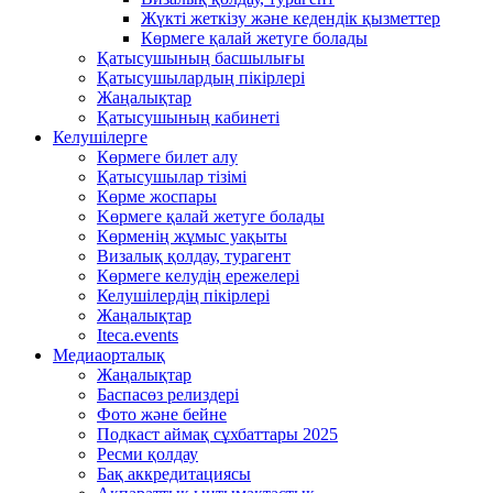
Жүкті жеткізу және кедендік қызметтер
Көрмеге қалай жетуге болады
Қатысушының басшылығы
Қатысушылардың пікірлері
Жаңалықтар
Қатысушының кабинеті
Келушілерге
Көрмеге билет алу
Қатысушылар тізімі
Көрме жоспары
Kөрмеге қалай жетуге болады
Көрменің жұмыс уақыты
Визалық қолдау, турагент
Көрмеге келудің ережелері
Келушілердің пікірлері
Жаңалықтар
Iteca.events
Медиаорталық
Жаңалықтар
Баспасөз релиздері
Фото және бейне
Подкаст аймақ сұхбаттары 2025
Ресми қолдау
Бақ аккредитациясы