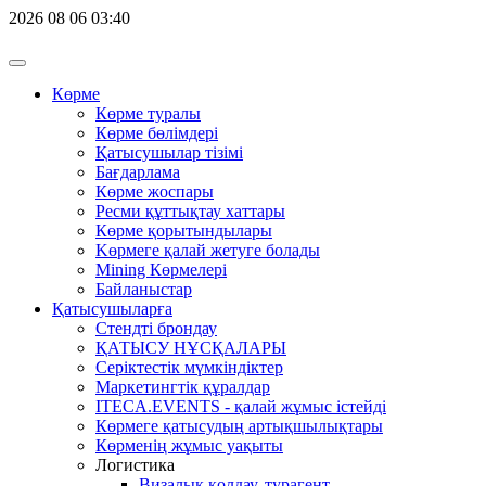
2026
08
06
03:40
Көрме
Көрме туралы
Көрме бөлімдері
Қатысушылар тізімі
Бағдарлама
Көрме жоспары
Ресми құттықтау хаттары
Көрме қорытындылары
Kөрмеге қалай жетуге болады
Mining Көрмелері
Байланыстар
Қатысушыларға
Стендті брондау
ҚАТЫСУ НҰСҚАЛАРЫ
Серіктестік мүмкіндіктер
Маркетингтік құралдар
ITECA.EVENTS - қалай жұмыс істейді
Көрмеге қатысудың артықшылықтары
Көрменің жұмыс уақыты
Логистика
Визалық қолдау, турагент