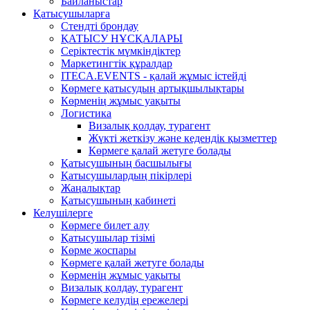
Байланыстар
Қатысушыларға
Стендті брондау
ҚАТЫСУ НҰСҚАЛАРЫ
Серіктестік мүмкіндіктер
Маркетингтік құралдар
ITECA.EVENTS - қалай жұмыс істейді
Көрмеге қатысудың артықшылықтары
Көрменің жұмыс уақыты
Логистика
Визалық қолдау, турагент
Жүкті жеткізу және кедендік қызметтер
Көрмеге қалай жетуге болады
Қатысушының басшылығы
Қатысушылардың пікірлері
Жаңалықтар
Қатысушының кабинеті
Келушілерге
Көрмеге билет алу
Қатысушылар тізімі
Көрме жоспары
Kөрмеге қалай жетуге болады
Көрменің жұмыс уақыты
Визалық қолдау, турагент
Көрмеге келудің ережелері