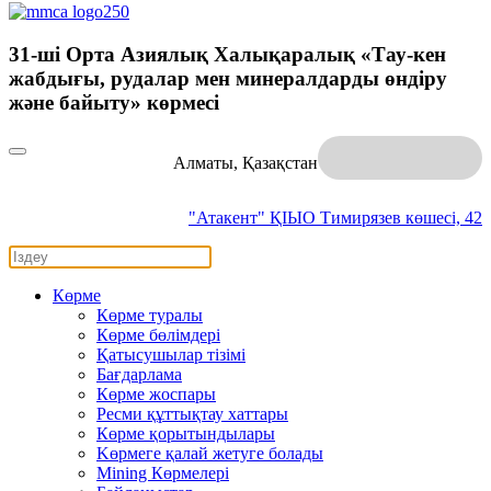
31-шi Орта Азиялық Халықаралық «Тау-кен
жабдығы, рудалар мен минералдарды өндіру
және байыту» көрмесі
Алматы, Қазақстан
"Атакент" ҚІЫО
Тимирязев көшесі, 42
Көрме
Көрме туралы
Көрме бөлімдері
Қатысушылар тізімі
Бағдарлама
Көрме жоспары
Ресми құттықтау хаттары
Көрме қорытындылары
Kөрмеге қалай жетуге болады
Mining Көрмелері