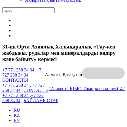
Ақпараттық ынтымақтастық
31-шi Орта Азиялық Халықаралық «Тау-кен
жабдығы, рудалар мен минералдарды өндіру
және байыту» көрмесі
+7 771 258 34 34, +7
Алматы, Қазақстан
727 258 34 34
|
КОНТАКТЫ
+7 771 258 34 , +7 727
"Атакент" ҚІЫО
Тимирязев көшесі, 42
258 34 34 |
CONTACTS
+7 771 258 34 ,+7 727
258 34 34
|
БАЙЛАНЫСТАР
RU
KZ
EN