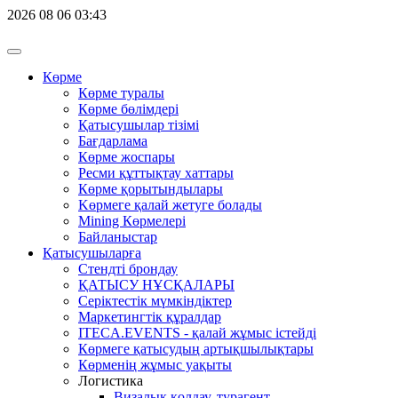
2026
08
06
03:43
Көрме
Көрме туралы
Көрме бөлімдері
Қатысушылар тізімі
Бағдарлама
Көрме жоспары
Ресми құттықтау хаттары
Көрме қорытындылары
Kөрмеге қалай жетуге болады
Mining Көрмелері
Байланыстар
Қатысушыларға
Стендті брондау
ҚАТЫСУ НҰСҚАЛАРЫ
Серіктестік мүмкіндіктер
Маркетингтік құралдар
ITECA.EVENTS - қалай жұмыс істейді
Көрмеге қатысудың артықшылықтары
Көрменің жұмыс уақыты
Логистика
Визалық қолдау, турагент