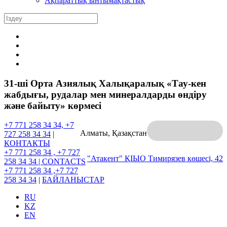
Ақпараттық ынтымақтастық
31-шi Орта Азиялық Халықаралық «Тау-кен
жабдығы, рудалар мен минералдарды өндіру
және байыту» көрмесі
+7 771 258 34 34, +7
Алматы, Қазақстан
727 258 34 34
|
КОНТАКТЫ
+7 771 258 34 , +7 727
"Атакент" ҚІЫО
Тимирязев көшесі, 42
258 34 34 |
CONTACTS
+7 771 258 34 ,+7 727
258 34 34
|
БАЙЛАНЫСТАР
RU
KZ
EN