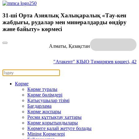
31-шi Орта Азиялық Халықаралық «Тау-кен
жабдығы, рудалар мен минералдарды өндіру
және байыту» көрмесі
Алматы, Қазақстан
"Атакент" ҚІЫО
Тимирязев көшесі, 42
Көрме
Көрме туралы
Көрме бөлімдері
Қатысушылар тізімі
Бағдарлама
Көрме жоспары
Ресми құттықтау хаттары
Көрме қорытындылары
Kөрмеге қалай жетуге болады
Mining Көрмелері