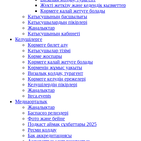
Жүкті жеткізу және кедендік қызметтер
Көрмеге қалай жетуге болады
Қатысушының басшылығы
Қатысушылардың пікірлері
Жаңалықтар
Қатысушының кабинеті
Келушілерге
Көрмеге билет алу
Қатысушылар тізімі
Көрме жоспары
Kөрмеге қалай жетуге болады
Көрменің жұмыс уақыты
Визалық қолдау, турагент
Көрмеге келудің ережелері
Келушілердің пікірлері
Жаңалықтар
Iteca.events
Медиаорталық
Жаңалықтар
Баспасөз релиздері
Фото және бейне
Подкаст аймақ сұхбаттары 2025
Ресми қолдау
Бақ аккредитациясы