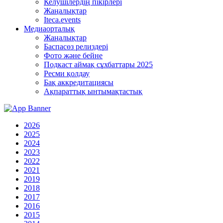
Келушілердің пікірлері
Жаңалықтар
Iteca.events
Медиаорталық
Жаңалықтар
Баспасөз релиздері
Фото және бейне
Подкаст аймақ сұхбаттары 2025
Ресми қолдау
Бақ аккредитациясы
Ақпараттық ынтымақтастық
2026
2025
2024
2023
2022
2021
2019
2018
2017
2016
2015