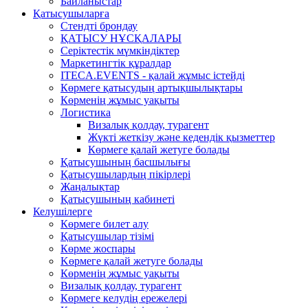
Байланыстар
Қатысушыларға
Стендті брондау
ҚАТЫСУ НҰСҚАЛАРЫ
Серіктестік мүмкіндіктер
Маркетингтік құралдар
ITECA.EVENTS - қалай жұмыс істейді
Көрмеге қатысудың артықшылықтары
Көрменің жұмыс уақыты
Логистика
Визалық қолдау, турагент
Жүкті жеткізу және кедендік қызметтер
Көрмеге қалай жетуге болады
Қатысушының басшылығы
Қатысушылардың пікірлері
Жаңалықтар
Қатысушының кабинеті
Келушілерге
Көрмеге билет алу
Қатысушылар тізімі
Көрме жоспары
Kөрмеге қалай жетуге болады
Көрменің жұмыс уақыты
Визалық қолдау, турагент
Көрмеге келудің ережелері