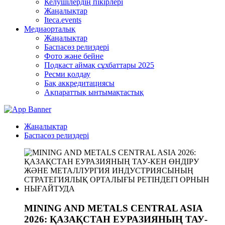
Келушілердің пікірлері
Жаңалықтар
Iteca.events
Медиаорталық
Жаңалықтар
Баспасөз релиздері
Фото және бейне
Подкаст аймақ сұхбаттары 2025
Ресми қолдау
Бақ аккредитациясы
Ақпараттық ынтымақтастық
Жаңалықтар
Баспасөз релиздері
MINING AND METALS CENTRAL ASIA
2026: ҚАЗАҚСТАН ЕУРАЗИЯНЫҢ ТАУ-