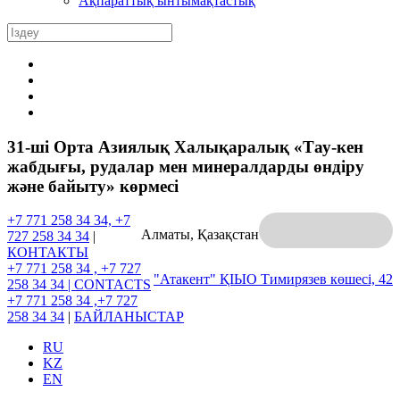
Ақпараттық ынтымақтастық
31-шi Орта Азиялық Халықаралық «Тау-кен
жабдығы, рудалар мен минералдарды өндіру
және байыту» көрмесі
+7 771 258 34 34, +7
Алматы, Қазақстан
727 258 34 34
|
КОНТАКТЫ
+7 771 258 34 , +7 727
"Атакент" ҚІЫО
Тимирязев көшесі, 42
258 34 34 |
CONTACTS
+7 771 258 34 ,+7 727
258 34 34
|
БАЙЛАНЫСТАР
RU
KZ
EN