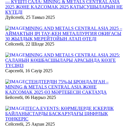
— КҮШТІ САЛА: MINING & METALS CENTRAL ASIA
2025 ЖӘНЕ KAZCOMAK 2025 ҚАТЫСУШЫЛАРЫН НЕ
КҮТЕДІ
Дүйсенбі, 25 Тамыз 2025
MINING AND METALS CENTRAL ASIA 2025 –
АЙМАҚТЫҢ ІРІ ТАУ-КЕН МЕТАЛЛУРГИЯ ОҚИҒАСЫ
30 ЖЫЛДЫҚ МЕРЕЙТОЙЫН АТАП ӨТЕДІ
Сейсенбі, 22 Шілде 2025
MINING AND METALS CENTRAL ASIA 2025:
САЛАНЫҢ КӨШБАСШЫЛАРЫ АРАСЫНДА КӨЗГЕ
ТҮСІҢІЗ
Сәрсенбі, 16 Сәуір 2025
СТЕНДТЕРДІҢ 75%-Ы БРОНДАЛҒАН –
MINING & METALS CENTRAL ASIA ЖӘНЕ
KAZCOMAK 2025 ӨЗ МӘРТЕБЕСІН САҚТАУДА
Бейсенбі, 06 Наурыз 2025
ITECA.EVENTS: КӨРМЕЛЕРДЕ ІСКЕРЛІК
БАЙЛАНЫСТАРДЫ БАСҚАРУДАҒЫ ЦИФРЛЫҚ
ТӨҢКЕРІС
Сейсенбі, 25 Ақпан 2025