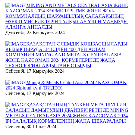
MINING AND METALS CENTRAL ASIA ЖӘНЕ
KAZCOMAK 2024 КӨРМЕЛЕРІ ТМК ЖӘНЕ ЖОЛ-
КОММУНАЛДЫҚ ШАРУАШЫЛЫҚ САЛАЛАРЫНЫҢ
ӨЗЕКТІ МӘСЕЛЕЛЕРІН ТАЛҚЫЛАУ ҮШІН МАҢЫЗДЫ
АЛАҢҒА АЙНАЛДЫ
Дүйсенбі, 23 Қыркүйек 2024
ҚАЗАҚСТАН ӘЛЕМДІК КӨШБАСШЫЛАРДЫ
ҚЫЗЫҚТЫРУДА: 34 ЕЛДЕН 400-ДЕН АСТАМ
КОМПАНИЯ MINING AND METALS CENTRAL ASIA
ЖӘНЕ KAZCOMAK 2024 КӨРМЕЛЕРІНДЕ ЖАҢА
ТЕХНОЛОГИЯЛАРДЫ ТАНЫСТЫРДЫ
Сейсенбі, 17 Қыркүйек 2024
Mining & Metals Central Asia 2024 / KAZCOMAK
2024 Бірінші күні (ВИДЕО)
Сейсенбі, 17 Қыркүйек 2024
ҚАЗАҚСТАННЫҢ ТАУ-КЕН МЕТАЛЛУРГИЯ
САЛАСЫН ДАМЫТУДЫҢ ДРАЙВЕРІ РЕТІНДЕ MINING
METALS CENTRAL ASIA 2024 ЖӘНЕ KAZCOMAK 2024
ІРІ САЛАЛЫҚ КӨРМЕЛЕРІНІҢ ЖАҢА ШЕКАРАЛАРЫ
Сейсенбі, 30 Шілде 2024