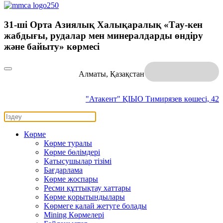
31-шi Орта Азиялық Халықаралық «Тау-кен
жабдығы, рудалар мен минералдарды өндіру
және байыту» көрмесі
Алматы, Қазақстан
"Атакент" ҚІЫО
Тимирязев көшесі, 42
Көрме
Көрме туралы
Көрме бөлімдері
Қатысушылар тізімі
Бағдарлама
Көрме жоспары
Ресми құттықтау хаттары
Көрме қорытындылары
Kөрмеге қалай жетуге болады
Mining Көрмелері