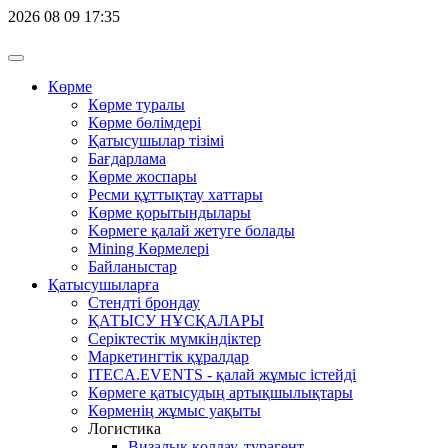
2026
08
09
17:35
Көрме
Көрме туралы
Көрме бөлімдері
Қатысушылар тізімі
Бағдарлама
Көрме жоспары
Ресми құттықтау хаттары
Көрме қорытындылары
Kөрмеге қалай жетуге болады
Mining Көрмелері
Байланыстар
Қатысушыларға
Стендті брондау
ҚАТЫСУ НҰСҚАЛАРЫ
Серіктестік мүмкіндіктер
Маркетингтік құралдар
ITECA.EVENTS - қалай жұмыс істейді
Көрмеге қатысудың артықшылықтары
Көрменің жұмыс уақыты
Логистика
Визалық қолдау, турагент