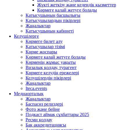
Жүкті жеткізу және кедендік қызметтер
Көрмеге қалай жетуге болады
Қатысушының басшылығы
Қатысушылардың пікірлері
Жаңалықтар
Қатысушының кабинеті
Келушілерге
Көрмеге билет алу
Қатысушылар тізімі
Көрме жоспары
Kөрмеге қалай жетуге болады
Көрменің жұмыс уақыты
Визалық қолдау, турагент
Көрмеге келудің ережелері
Келушілердің пікірлері
Жаңалықтар
Iteca.events
Медиаорталық
Жаңалықтар
Баспасөз релиздері
Фото және бейне
Подкаст аймақ сұхбаттары 2025
Ресми қолдау
Бақ аккредитациясы