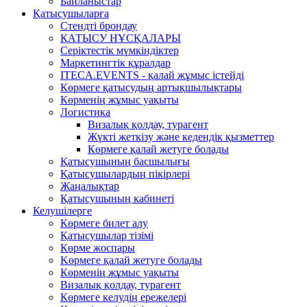
Байланыстар
Қатысушыларға
Стендті брондау
ҚАТЫСУ НҰСҚАЛАРЫ
Серіктестік мүмкіндіктер
Маркетингтік құралдар
ITECA.EVENTS - қалай жұмыс істейді
Көрмеге қатысудың артықшылықтары
Көрменің жұмыс уақыты
Логистика
Визалық қолдау, турагент
Жүкті жеткізу және кедендік қызметтер
Көрмеге қалай жетуге болады
Қатысушының басшылығы
Қатысушылардың пікірлері
Жаңалықтар
Қатысушының кабинеті
Келушілерге
Көрмеге билет алу
Қатысушылар тізімі
Көрме жоспары
Kөрмеге қалай жетуге болады
Көрменің жұмыс уақыты
Визалық қолдау, турагент
Көрмеге келудің ережелері